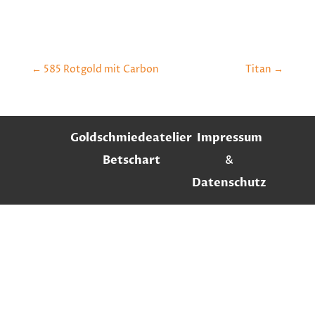
←
585 Rotgold mit Carbon
Titan
→
Goldschmiedeatelier
Impressum
Betschart
&
Datenschutz